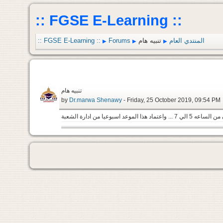
:: FGSE E-Learning ::
المنتدي العام
تنبيه هام
Forums
:: FGSE E-Learning ::
▶
▶
▶
تنبيه هام
by
Dr.marwa Shenawy
- Friday, 25 October 2019, 09:54 PM
وعيا من ادارة الشعبة