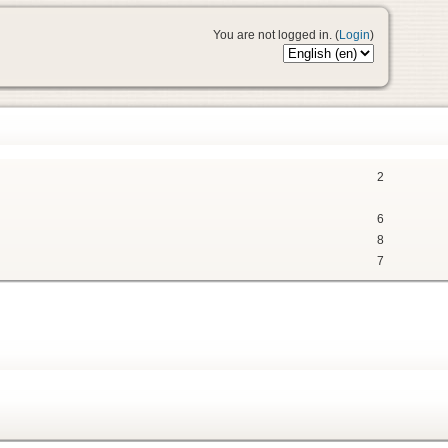
You are not logged in. (
Login
)
2
6
8
7